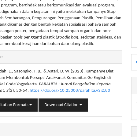
program, bertindak atau berkomunikasi dan evaluasi program.
 digunakan dalam kegiatan ini yaitu melakukan kampanye Stop
h Sembarangan, Pengurangan Penggunaan Plastik, Pemilihan dan
ang dikemas dengan bentuk kegiatan sosialisasi bahaya sampah
masangan poster, pengadaan tempat sampah organik dan non-
mbagian
tools
pengganti plastik
(goodie bag,
sedotan stainless, dan
rta membuat kerajinan dari bahan daur ulang plastik.
e
D
te
s
B
ah, E., Sasongko, T. B., & Astari, D. W. (2023). Kampanye Diet
alam Membentuk Persepsi Anak-anak Komunitas Go English di
Kali Code Yogyakarta.
PARAHITA : Jurnal Pengabdian Kepada
at
,
3
(2), 50-54.
https://doi.org/10.25008/parahita.v3i2.83
itation Formats
Download Citation