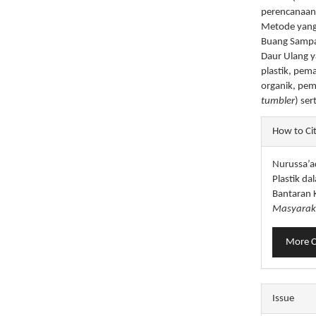
perencanaan 
Metode yang
Buang Sampa
Daur Ulang y
plastik, pe
organik, pe
tumbler
) se
Articl
How to Ci
Detail
Nurussa’ad
Plastik d
Bantaran 
Masyarak
More C
Issue