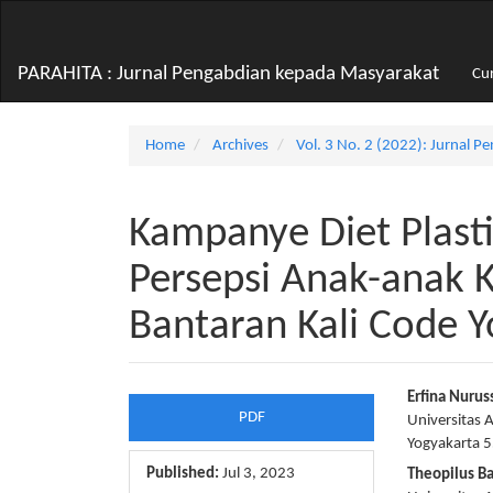
Main
Navigation
Main
PARAHITA : Jurnal Pengabdian kepada Masyarakat
Cu
Content
Sidebar
Home
Archives
Vol. 3 No. 2 (2022): Jurnal 
Kampanye Diet Plas
Persepsi Anak-anak K
Bantaran Kali Code 
Article
Main
Erfina Nurus
PDF
Universitas 
Sidebar
Articl
Yogyakarta 
Conte
Published:
Jul 3, 2023
Theopilus B