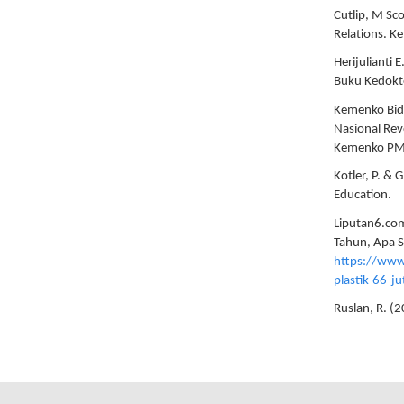
Cutlip, M Sco
Relations. K
Herijulianti 
Buku Kedokte
Kemenko Bid
Nasional Rev
Kemenko PM
Kotler, P. & 
Education.
Liputan6.com
Tahun, Apa 
https://www
plastik-66-j
Ruslan, R. (