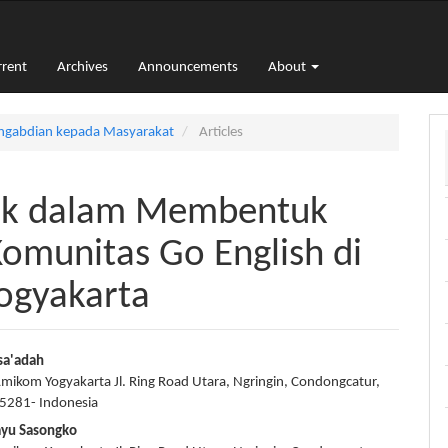
rrent
Archives
Announcements
About
Pengabdian kepada Masyarakat
Articles
tik dalam Membentuk
omunitas Go English di
Yogyakarta
sa'adah
Amikom Yogyakarta Jl. Ring Road Utara, Ngringin, Condongcatur,
e
55281- Indonesia
nt
ayu Sasongko