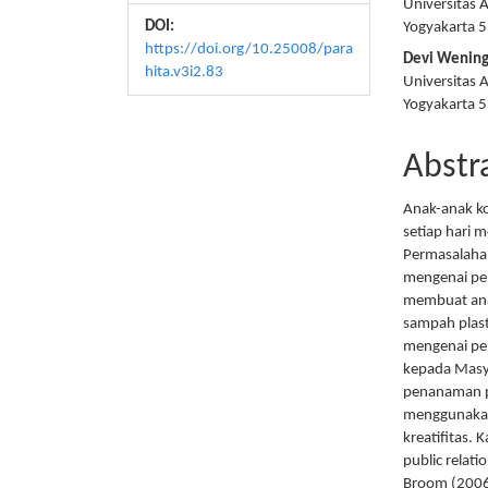
Universitas 
DOI:
Yogyakarta 
https://doi.org/10.25008/para
Devi Wening
hita.v3i2.83
Universitas 
Yogyakarta 
Abstr
Anak-anak k
setiap hari m
Permasalahan
mengenai pen
membuat ana
sampah plas
mengenai pem
kepada Masy
penanaman p
menggunakan 
kreatifitas.
public relati
Broom (2006)