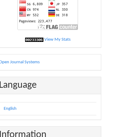
View My Stats
eveloped
Open Journal Systems
y
Language
English
Information