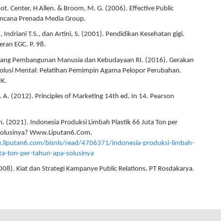
ot. Center, H Allen. & Broom, M. G. (2006). Effective Public
encana Prenada Media Group.
E., Indriani T.S., dan Artini, S. (2001). Pendidikan Kesehatan gigi.
ran EGC. P. 98.
ang Pembangunan Manusia dan Kebudayaan RI. (2016). Gerakan
olusi Mental: Pelatihan Pemimpin Agama Pelopor Perubahan.
K.
G. A. (2012). Principles of Marketing 14th ed. In 14. Pearson
. (2021). Indonesia Produksi Limbah Plastik 66 Juta Ton per
Solusinya? Www.Liputan6.Com.
.liputan6.com/bisnis/read/4706371/indonesia-produksi-limbah-
uta-ton-per-tahun-apa-solusinya
2008). Kiat dan Strategi Kampanye Public Relations. PT Rosdakarya.