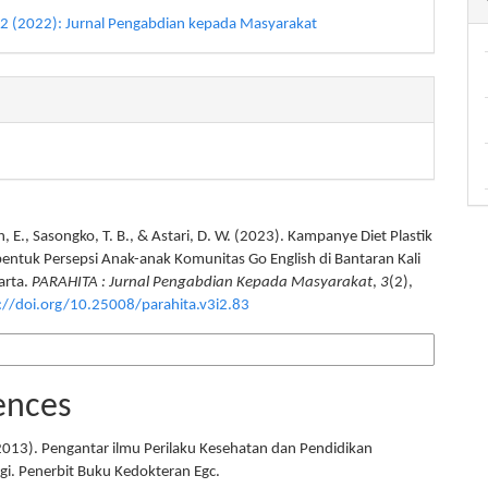
. 2 (2022): Jurnal Pengabdian kepada Masyarakat
 E., Sasongko, T. B., & Astari, D. W. (2023). Kampanye Diet Plastik
tuk Persepsi Anak-anak Komunitas Go English di Bantaran Kali
arta.
PARAHITA : Jurnal Pengabdian Kepada Masyarakat
,
3
(2),
://doi.org/10.25008/parahita.v3i2.83
 Formats
ences
2013). Pengantar ilmu Perilaku Kesehatan dan Pendidikan
gi. Penerbit Buku Kedokteran Egc.