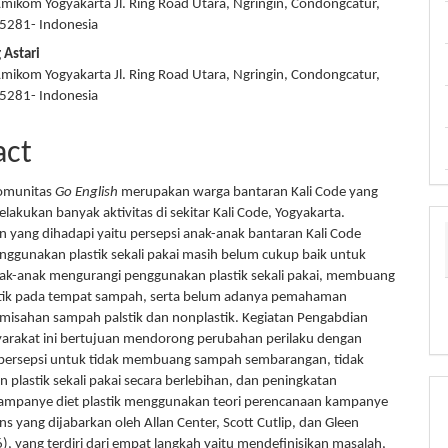
Amikom Yogyakarta Jl. Ring Road Utara, Ngringin, Condongcatur,
55281- Indonesia
 Astari
Amikom Yogyakarta Jl. Ring Road Utara, Ngringin, Condongcatur,
55281- Indonesia
act
omunitas
Go English
merupakan warga bantaran Kali Code yang
elakukan banyak aktivitas di sekitar Kali Code, Yogyakarta.
 yang dihadapi yaitu persepsi anak-anak bantaran Kali Code
ggunakan plastik sekali pakai masih belum cukup baik untuk
k-anak mengurangi penggunakan plastik sekali pakai, membuang
tik pada tempat sampah, serta belum adanya pemahaman
isahan sampah palstik dan nonplastik. Kegiatan Pengabdian
arakat ini bertujuan mendorong perubahan perilaku dengan
ersepsi untuk tidak membuang sampah sembarangan, tidak
plastik sekali pakai secara berlebihan, dan peningkatan
 Kampanye diet plastik menggunakan teori perencanaan kampanye
ons yang dijabarkan oleh Allan Center, Scott Cutlip, dan Gleen
, yang terdiri dari empat langkah yaitu mendefinisikan masalah,