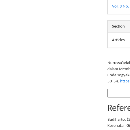
Vol. 3 No
Section
Articles
How to Cite
Nurussa’adah,
dalam Memben
Code Yogyak
50-54.
https
More Citation
Refer
Budiharto. (
Kesehatan Gi