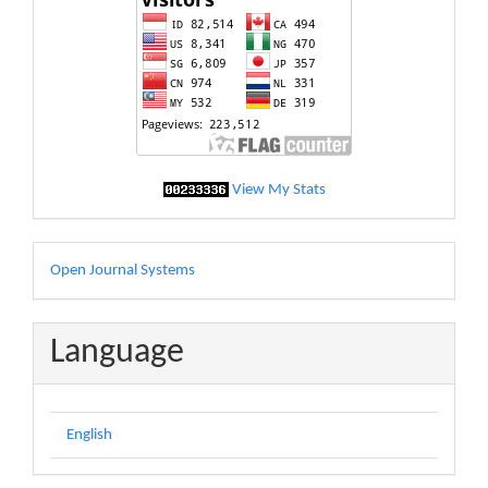
statistic
View My Stats
Developed
Open Journal Systems
By
Language
English