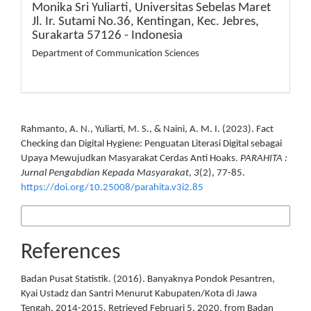
Monika Sri Yuliarti,
Universitas Sebelas Maret
Jl. Ir. Sutami No.36, Kentingan, Kec. Jebres,
Surakarta 57126 - Indonesia
Department of Communication Sciences
How to Cite
Rahmanto, A. N., Yuliarti, M. S., & Naini, A. M. I. (2023). Fact
Checking dan Digital Hygiene: Penguatan Literasi Digital sebagai
Upaya Mewujudkan Masyarakat Cerdas Anti Hoaks.
PARAHITA :
Jurnal Pengabdian Kepada Masyarakat
,
3
(2), 77-85.
https://doi.org/10.25008/parahita.v3i2.85
More Citation Formats
References
Badan Pusat Statistik. (2016). Banyaknya Pondok Pesantren,
Kyai Ustadz dan Santri Menurut Kabupaten/Kota di Jawa
Tengah, 2014-2015. Retrieved Februari 5, 2020, from Badan