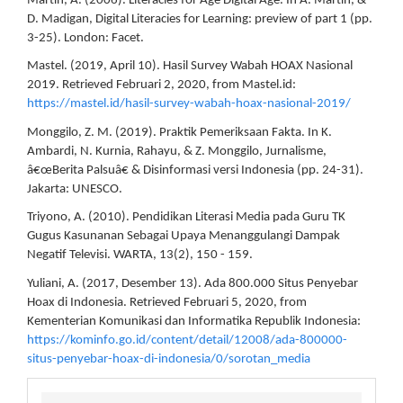
Martin, A. (2006). Literacies for Age Digital Age. In A. Martin, &
D. Madigan, Digital Literacies for Learning: preview of part 1 (pp.
3-25). London: Facet.
Mastel. (2019, April 10). Hasil Survey Wabah HOAX Nasional
2019. Retrieved Februari 2, 2020, from Mastel.id:
https://mastel.id/hasil-survey-wabah-hoax-nasional-2019/
Monggilo, Z. M. (2019). Praktik Pemeriksaan Fakta. In K.
Ambardi, N. Kurnia, Rahayu, & Z. Monggilo, Jurnalisme,
â€œBerita Palsuâ€ & Disinformasi versi Indonesia (pp. 24-31).
Jakarta: UNESCO.
Triyono, A. (2010). Pendidikan Literasi Media pada Guru TK
Gugus Kasunanan Sebagai Upaya Menanggulangi Dampak
Negatif Televisi. WARTA, 13(2), 150 - 159.
Yuliani, A. (2017, Desember 13). Ada 800.000 Situs Penyebar
Hoax di Indonesia. Retrieved Februari 5, 2020, from
Kementerian Komunikasi dan Informatika Republik Indonesia:
https://kominfo.go.id/content/detail/12008/ada-800000-
situs-penyebar-hoax-di-indonesia/0/sorotan_media