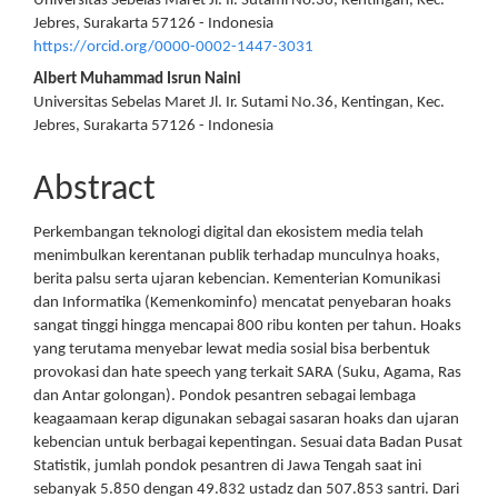
Universitas Sebelas Maret Jl. Ir. Sutami No.36, Kentingan, Kec.
Jebres, Surakarta 57126 - Indonesia
https://orcid.org/0000-0002-1447-3031
Albert Muhammad Isrun Naini
Universitas Sebelas Maret Jl. Ir. Sutami No.36, Kentingan, Kec.
Jebres, Surakarta 57126 - Indonesia
Abstract
Perkembangan teknologi digital dan ekosistem media telah
menimbulkan kerentanan publik terhadap munculnya hoaks,
berita palsu serta ujaran kebencian. Kementerian Komunikasi
dan Informatika (Kemenkominfo) mencatat penyebaran hoaks
sangat tinggi hingga mencapai 800 ribu konten per tahun. Hoaks
yang terutama menyebar lewat media sosial bisa berbentuk
provokasi dan hate speech yang terkait SARA (Suku, Agama, Ras
dan Antar golongan). Pondok pesantren sebagai lembaga
keagaamaan kerap digunakan sebagai sasaran hoaks dan ujaran
kebencian untuk berbagai kepentingan. Sesuai data Badan Pusat
Statistik, jumlah pondok pesantren di Jawa Tengah saat ini
sebanyak 5.850 dengan 49.832 ustadz dan 507.853 santri. Dari