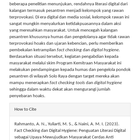
beberapa penelitian menunjukan, rendahnya literasi digital dari
kalangan termasuk pesantren menjadi kelompok yang rawan
terprovokasi. Di era digital dan media sosial, kelompok rawan ini
sangat mungkin menyalurkan ketidakpuasannya dalam aksi
yang meresahkan masyarakat. Untuk mencegah kalangan
pesantren khususnya humas dan pengelolanya agar tidak rawan
terprovokasi hoaks dan ujaran kebencian, perlu memberikan
pembekalan ketrampilan
fact checking
dan
digital hygiene
.
Berdasarkan situasi tersebut, kegiatan pengabdian kepada
masyarakat melalui skim Program Kemitraan Masyarakat ini
melakukan pendampingan kepada humas dan pengelola pondok
pesantren di wilayah Solo Raya dengan target mereka akan
mampu menerapkan
fact checking tools
dan
digital hygiene
sehingga dalam waktu dekat akan mengurangi jumlah
penyebaran hoaks.
Article
How to Cite
Details
Rahmanto, A. N., Yuliarti, M. S., & Naini, A. M. I. (2023).
Fact Checking dan Digital Hygiene: Penguatan Literasi Digital
sebagai Upaya Mewujudkan Masyarakat Cerdas Anti