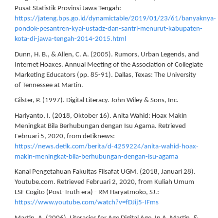
Pusat Statistik Provinsi Jawa Tengah:
https://jateng.bps.go.id/dynamictable/2019/01/23/61/banyaknya-
pondok-pesantren-kyai-ustadz-dan-santri-menurut-kabupaten-
kota-di-jawa-tengah-2014-2015.html
Dunn, H. B., & Allen, C. A. (2005). Rumors, Urban Legends, and
Internet Hoaxes. Annual Meeting of the Association of Collegiate
Marketing Educators (pp. 85-91). Dallas, Texas: The University
of Tennessee at Martin.
Gilster, P. (1997). Digital Literacy. John Wiley & Sons, Inc.
Hariyanto, I. (2018, Oktober 16). Anita Wahid: Hoax Makin
Meningkat Bila Berhubungan dengan Isu Agama. Retrieved
Februari 5, 2020, from detiknews:
https://news.detik.com/berita/d-4259224/anita-wahid-hoax-
makin-meningkat-bila-berhubungan-dengan-isu-agama
Kanal Pengetahuan Fakultas Filsafat UGM. (2018, Januari 28).
Youtube.com. Retrieved Februari 2, 2020, from Kuliah Umum
LSF Cogito (Post-Truth era) - RM Haryatmoko, SJ.:
https://www.youtube.com/watch?v=fDJij5-IFms