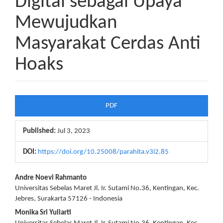
Digital sebagai Upaya
Mewujudkan
Masyarakat Cerdas Anti
Hoaks
Article
PDF
Sidebar
Published:
Jul 3, 2023
DOI:
https://doi.org/10.25008/parahita.v3i2.85
Main
Andre Noevi Rahmanto
Universitas Sebelas Maret Jl. Ir. Sutami No.36, Kentingan, Kec.
Article
Jebres, Surakarta 57126 - Indonesia
Content
Monika Sri Yuliarti