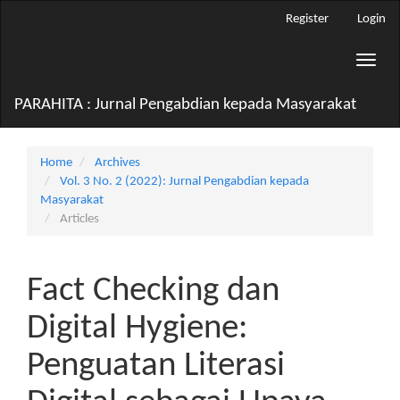
Main
Register
Login
Navigation
Main
Toggle
Content
naviga
Sidebar
PARAHITA : Jurnal Pengabdian kepada Masyarakat
Home
Archives
Vol. 3 No. 2 (2022): Jurnal Pengabdian kepada
Masyarakat
Articles
Fact Checking dan
Digital Hygiene:
Penguatan Literasi