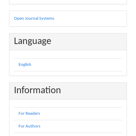
Developed
Open Journal Systems
By
Language
English
Information
For Readers
For Authors